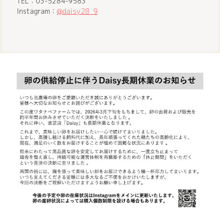
TEL：03-5284-9583
Instagram：
@daisy28_9