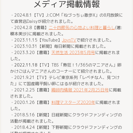
メディア掲載情報
・2024.8.1【TV】J:COM「ねづっちぃ散歩X」の8月放映に
て直営店Daisyが紹介されました。
・2024.2.8【書籍】
二十四節気の心地よい料理と暮らし
(著:
榎本美沙)
に掲載されました。
・2023.11.15【YouTube】
JoynTV
で紹介されました。
・2023.10.31
【新聞】
毎日新聞に掲載されました。
・2023.3.20
【書籍】
天然生活 2023年5月号
に掲載されま
した。
・
2022.11.18
【TV】TBS「熱狂！1/365のマニアさん」卵
かけごはんマニアさんのコーナーにて紹介されました。
・
2021.9.21
【TV】テレビ東京系列「レベチな人、見つけ
た」にて国産鶏平飼い卵こはるが紹介されました。
・
2021.2.25
【書籍】
鶏卵肉情報 2021年2月25日号
に掲載
されました。
・
2020.1.26
【書籍】
料理マスターズ2020年
に掲載されま
した。
・
2018.5.16
【新聞】日経新聞にクラウドファンディングの
活動が掲載されました。
・
2018.4.24
【新聞】下野新聞にクラウドファンディングの