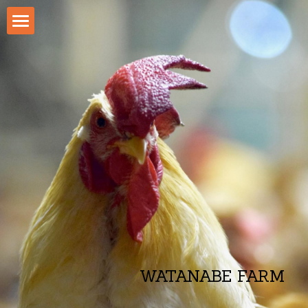
ホーム
東京の直営店
Daisy スケジュール
たまご
ファームの様子
お問い合わせ
WATANABE FARM
POWERED BY