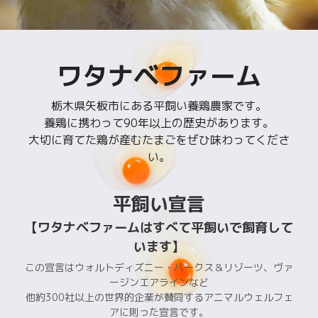
ワタナベファーム
栃木県矢板市にある平飼い養鶏農家です。
養鶏に携わって90年以上の歴史があります。
大切に育てた鶏が産むたまごをぜひ味わってくださ
い。
平飼い宣言
【ワタナベファームはすべて平飼いで飼育して
います】
この宣言はウォルトディズニー・パークス＆リゾーツ、ヴァ
ージンエアラインなど
他約300社以上の世界的企業が賛同するアニマルウェルフェ
アに則った宣言です。